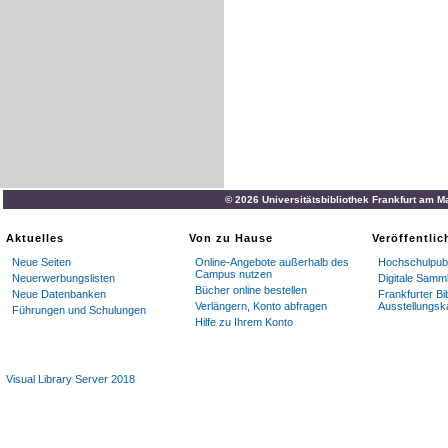
© 2026 Universitätsbibliothek Frankfurt am M
Aktuelles
Von zu Hause
Veröffentli
Neue Seiten
Online-Angebote außerhalb des
Hochschulpubl
Campus nutzen
Neuerwerbungslisten
Digitale Samm
Bücher online bestellen
Neue Datenbanken
Frankfurter Bi
Verlängern, Konto abfragen
Ausstellungsk
Führungen und Schulungen
Hilfe zu Ihrem Konto
Visual Library Server 2018