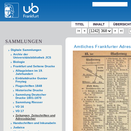
TITEL
INHALT
ÜBERSICH
SAMMLUNGEN
Amtliches Frankfurter Adre
Digitale Sammlungen
Archiv der
Universitätsbibliothek JCS
Biologie
Frankfurt und Seltene Drucke
Alltagsleben im 19.
Jahrhundert
Einblattdrucke Gustav
Freytag
Flugschriften 1848
Historische Drucke
Sammlung Deutscher
Drucke 1801-1870
Sammlung Riesser
VD 16
VD 17
Zeitungen, Zeitschriften und
Adressbücher
Handschriften und Inkunabeln
Judaica