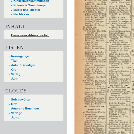
Kinderbuchsammlungen
Koloniale Sammlungen
Musik und Theater
Nachlässe
INHALT
Frankfurter Adressbücher
LISTEN
Neuzugänge
Titel
Autor / Beteiligte
Ort
Verlag
Jahr
CLOUDS
Schlagwörter
Orte
Autoren / Beteiligte
Verlage
Jahre