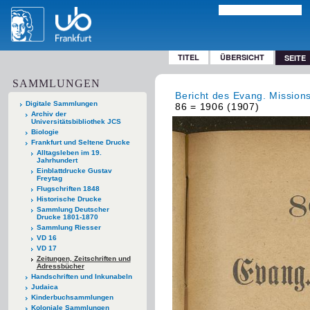
TITEL
ÜBERSICHT
SEITE
SAMMLUNGEN
Bericht des Evang. Mission
Digitale Sammlungen
86 = 1906 (1907)
Archiv der
Universitätsbibliothek JCS
Biologie
Frankfurt und Seltene Drucke
Alltagsleben im 19.
Jahrhundert
Einblattdrucke Gustav
Freytag
Flugschriften 1848
Historische Drucke
Sammlung Deutscher
Drucke 1801-1870
Sammlung Riesser
VD 16
VD 17
Zeitungen, Zeitschriften und
Adressbücher
Handschriften und Inkunabeln
Judaica
Kinderbuchsammlungen
Koloniale Sammlungen