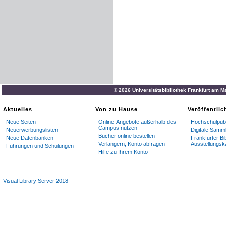
© 2026 Universitätsbibliothek Frankfurt am M
Aktuelles
Von zu Hause
Veröffentli
Neue Seiten
Online-Angebote außerhalb des
Hochschulpubl
Campus nutzen
Neuerwerbungslisten
Digitale Samm
Bücher online bestellen
Neue Datenbanken
Frankfurter Bi
Verlängern, Konto abfragen
Ausstellungsk
Führungen und Schulungen
Hilfe zu Ihrem Konto
Visual Library Server 2018