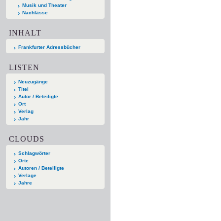
Musik und Theater
Nachlässe
INHALT
Frankfurter Adressbücher
LISTEN
Neuzugänge
Titel
Autor / Beteiligte
Ort
Verlag
Jahr
CLOUDS
Schlagwörter
Orte
Autoren / Beteiligte
Verlage
Jahre