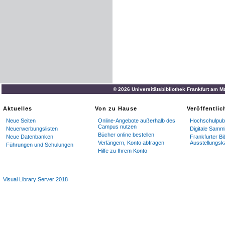
© 2026 Universitätsbibliothek Frankfurt am M
Aktuelles
Von zu Hause
Veröffentli
Neue Seiten
Online-Angebote außerhalb des
Hochschulpubl
Campus nutzen
Neuerwerbungslisten
Digitale Samm
Bücher online bestellen
Neue Datenbanken
Frankfurter Bi
Verlängern, Konto abfragen
Ausstellungsk
Führungen und Schulungen
Hilfe zu Ihrem Konto
Visual Library Server 2018