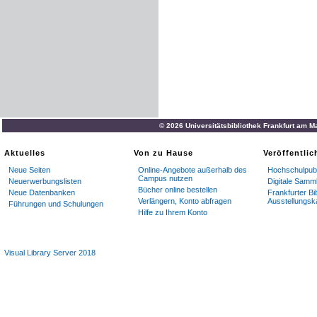
© 2026 Universitätsbibliothek Frankfurt am M
Aktuelles
Von zu Hause
Veröffentli
Neue Seiten
Online-Angebote außerhalb des
Hochschulpubl
Campus nutzen
Neuerwerbungslisten
Digitale Samm
Bücher online bestellen
Neue Datenbanken
Frankfurter Bi
Verlängern, Konto abfragen
Ausstellungsk
Führungen und Schulungen
Hilfe zu Ihrem Konto
Visual Library Server 2018