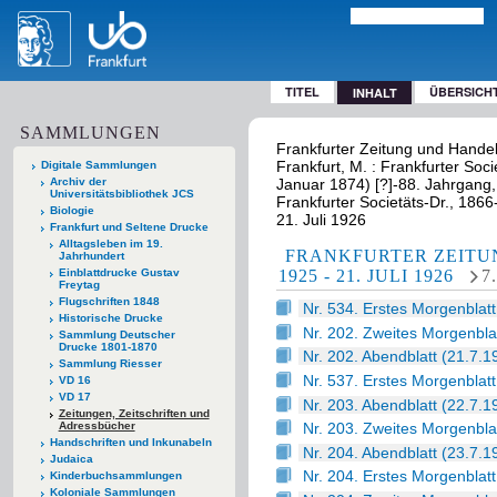
TITEL
ÜBERSICH
INHALT
SAMMLUNGEN
Frankfurter Zeitung und Handels
Frankfurt, M. : Frankfurter Socie
Digitale Sammlungen
Archiv der
Januar 1874) [?]-88. Jahrgang, 
Universitätsbibliothek JCS
Frankfurter Societäts-Dr., 1866
Biologie
21. Juli 1926
Frankfurt und Seltene Drucke
Alltagsleben im 19.
FRANKFURTER ZEITU
Jahrhundert
Einblattdrucke Gustav
1925 - 21. JULI 1926
7
Freytag
Flugschriften 1848
Nr. 534. Erstes Morgenblatt
Historische Drucke
Nr. 202. Zweites Morgenbla
Sammlung Deutscher
Drucke 1801-1870
Nr. 202. Abendblatt (21.7.1
Sammlung Riesser
Nr. 537. Erstes Morgenblatt
VD 16
VD 17
Nr. 203. Abendblatt (22.7.1
Zeitungen, Zeitschriften und
Adressbücher
Nr. 203. Zweites Morgenbla
Handschriften und Inkunabeln
Nr. 204. Abendblatt (23.7.1
Judaica
Nr. 204. Erstes Morgenblatt
Kinderbuchsammlungen
Koloniale Sammlungen