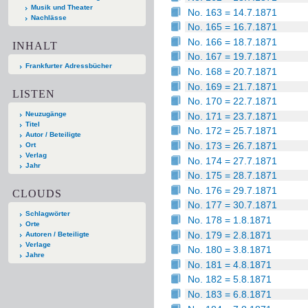
Musik und Theater
No. 163 = 14.7.1871
Nachlässe
No. 165 = 16.7.1871
No. 166 = 18.7.1871
INHALT
No. 167 = 19.7.1871
Frankfurter Adressbücher
No. 168 = 20.7.1871
No. 169 = 21.7.1871
LISTEN
No. 170 = 22.7.1871
Neuzugänge
No. 171 = 23.7.1871
Titel
No. 172 = 25.7.1871
Autor / Beteiligte
No. 173 = 26.7.1871
Ort
Verlag
No. 174 = 27.7.1871
Jahr
No. 175 = 28.7.1871
No. 176 = 29.7.1871
CLOUDS
No. 177 = 30.7.1871
Schlagwörter
No. 178 = 1.8.1871
Orte
No. 179 = 2.8.1871
Autoren / Beteiligte
Verlage
No. 180 = 3.8.1871
Jahre
No. 181 = 4.8.1871
No. 182 = 5.8.1871
No. 183 = 6.8.1871