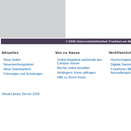
© 2026 Universitätsbibliothek Frankfurt am M
Aktuelles
Von zu Hause
Veröffentli
Neue Seiten
Online-Angebote außerhalb des
Hochschulpubl
Campus nutzen
Neuerwerbungslisten
Digitale Samm
Bücher online bestellen
Neue Datenbanken
Frankfurter Bi
Verlängern, Konto abfragen
Ausstellungsk
Führungen und Schulungen
Hilfe zu Ihrem Konto
Visual Library Server 2018