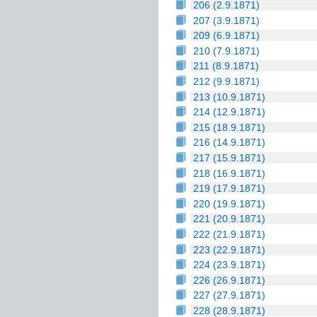
206 (2.9.1871)
207 (3.9.1871)
209 (6.9.1871)
210 (7.9.1871)
211 (8.9.1871)
212 (9.9.1871)
213 (10.9.1871)
214 (12.9.1871)
215 (18.9.1871)
216 (14.9.1871)
217 (15.9.1871)
218 (16.9.1871)
219 (17.9.1871)
220 (19.9.1871)
221 (20.9.1871)
222 (21.9.1871)
223 (22.9.1871)
224 (23.9.1871)
226 (26.9.1871)
227 (27.9.1871)
228 (28.9.1871)