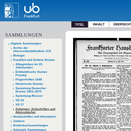
INHALT
ÜBERSICH
TITEL
SAMMLUNGEN
Digitale Sammlungen
Archiv der
Universitätsbibliothek JCS
Biologie
Frankfurt und Seltene Drucke
Alltagsleben im 19.
Jahrhundert
Einblattdrucke Gustav
Freytag
Flugschriften 1848
Historische Drucke
Sammlung Deutscher
Drucke 1801-1870
Sammlung Riesser
VD 16
VD 17
Zeitungen, Zeitschriften und
Adressbücher
Handschriften und Inkunabeln
Judaica
Kinderbuchsammlungen
Koloniale Sammlungen