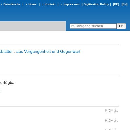
Detailsuche
|
Home
|
Kontakt
|
Impressum
|
Digitization Policy
|
[DE]
[EN]
sblätter : aus Vergangenheit und Gegenwart
verfügbar
t
PDF
PDF