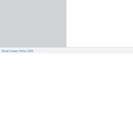
Visual Library Server 2026
© 
Aktuelles
Von zu 
Neue Seiten
Online-A
Campus 
Neuerwerbungslisten
Bücher on
Neue Datenbanken
Verlänge
Führungen und Schulungen
Hilfe zu