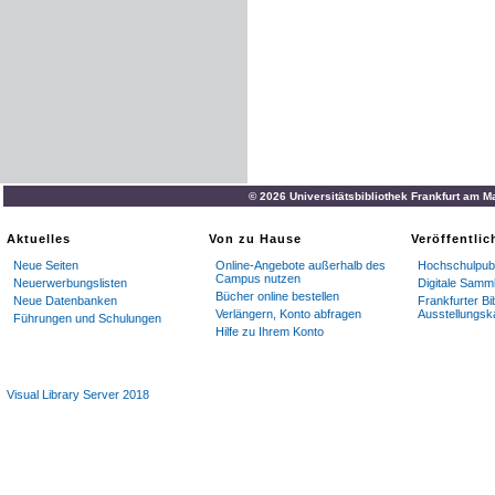
© 2026 Universitätsbibliothek Frankfurt am M
Aktuelles
Von zu Hause
Veröffentli
Neue Seiten
Online-Angebote außerhalb des
Hochschulpubl
Campus nutzen
Neuerwerbungslisten
Digitale Samm
Bücher online bestellen
Neue Datenbanken
Frankfurter Bi
Verlängern, Konto abfragen
Ausstellungsk
Führungen und Schulungen
Hilfe zu Ihrem Konto
Visual Library Server 2018