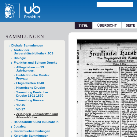
ÜBERSICHT
SEITE
TITEL
SAMMLUNGEN
Digitale Sammlungen
Archiv der
Universitätsbibliothek JCS
Biologie
Frankfurt und Seltene Drucke
Alltagsleben im 19.
Jahrhundert
Einblattdrucke Gustav
Freytag
Flugschriften 1848
Historische Drucke
Sammlung Deutscher
Drucke 1801-1870
Sammlung Riesser
VD 16
VD 17
Zeitungen, Zeitschriften und
Adressbücher
Handschriften und Inkunabeln
Judaica
Kinderbuchsammlungen
Koloniale Sammlungen