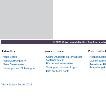
© 2026 Universitätsbibliothek Frankfurt am M
Aktuelles
Von zu Hause
Veröffentli
Neue Seiten
Online-Angebote außerhalb des
Hochschulpubl
Campus nutzen
Neuerwerbungslisten
Digitale Samm
Bücher online bestellen
Neue Datenbanken
Frankfurter Bi
Verlängern, Konto abfragen
Ausstellungsk
Führungen und Schulungen
Hilfe zu Ihrem Konto
Visual Library Server 2018