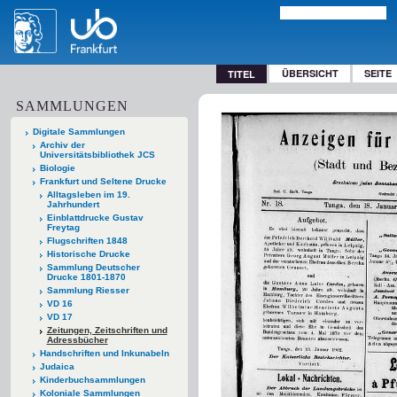
ÜBERSICHT
SEITE
TITEL
SAMMLUNGEN
Digitale Sammlungen
Archiv der
Universitätsbibliothek JCS
Biologie
Frankfurt und Seltene Drucke
Alltagsleben im 19.
Jahrhundert
Einblattdrucke Gustav
Freytag
Flugschriften 1848
Historische Drucke
Sammlung Deutscher
Drucke 1801-1870
Sammlung Riesser
VD 16
VD 17
Zeitungen, Zeitschriften und
Adressbücher
Handschriften und Inkunabeln
Judaica
Kinderbuchsammlungen
Koloniale Sammlungen