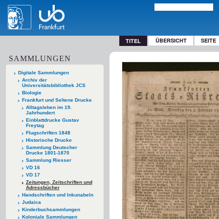
ÜBERSICHT
SEITE
TITEL
SAMMLUNGEN
Digitale Sammlungen
Archiv der
Universitätsbibliothek JCS
Biologie
Frankfurt und Seltene Drucke
Alltagsleben im 19.
Jahrhundert
Einblattdrucke Gustav
Freytag
Flugschriften 1848
Historische Drucke
Sammlung Deutscher
Drucke 1801-1870
Sammlung Riesser
VD 16
VD 17
Zeitungen, Zeitschriften und
Adressbücher
Handschriften und Inkunabeln
Judaica
Kinderbuchsammlungen
Koloniale Sammlungen