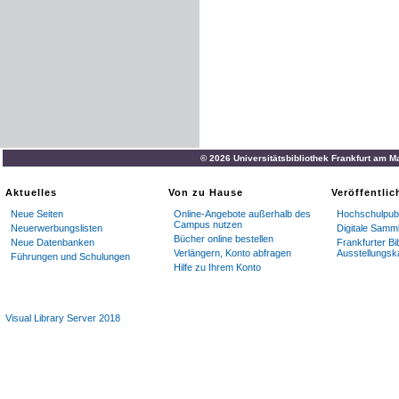
© 2026 Universitätsbibliothek Frankfurt am M
Aktuelles
Von zu Hause
Veröffentli
Neue Seiten
Online-Angebote außerhalb des
Hochschulpubl
Campus nutzen
Neuerwerbungslisten
Digitale Samm
Bücher online bestellen
Neue Datenbanken
Frankfurter Bi
Verlängern, Konto abfragen
Ausstellungsk
Führungen und Schulungen
Hilfe zu Ihrem Konto
Visual Library Server 2018