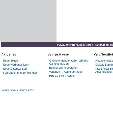
© 2026 Universitätsbibliothek Frankfurt am M
Aktuelles
Von zu Hause
Veröffentli
Neue Seiten
Online-Angebote außerhalb des
Hochschulpubl
Campus nutzen
Neuerwerbungslisten
Digitale Samm
Bücher online bestellen
Neue Datenbanken
Frankfurter Bi
Verlängern, Konto abfragen
Ausstellungsk
Führungen und Schulungen
Hilfe zu Ihrem Konto
Visual Library Server 2018