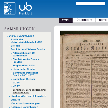
ÜBERSICHT
SEITE
TITEL
SAMMLUNGEN
Digitale Sammlungen
Archiv der
Universitätsbibliothek JCS
Biologie
Frankfurt und Seltene Drucke
Alltagsleben im 19.
Jahrhundert
Einblattdrucke Gustav
Freytag
Flugschriften 1848
Historische Drucke
Sammlung Deutscher
Drucke 1801-1870
Sammlung Riesser
VD 16
VD 17
Zeitungen, Zeitschriften und
Adressbücher
Handschriften und Inkunabeln
Judaica
Kinderbuchsammlungen
Koloniale Sammlungen