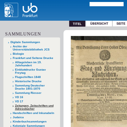
ÜBERSICHT
SEITE
TITEL
SAMMLUNGEN
Digitale Sammlungen
Archiv der
Universitätsbibliothek JCS
Biologie
Frankfurt und Seltene Drucke
Alltagsleben im 19.
Jahrhundert
Einblattdrucke Gustav
Freytag
Flugschriften 1848
Historische Drucke
Sammlung Deutscher
Drucke 1801-1870
Sammlung Riesser
VD 16
VD 17
Zeitungen, Zeitschriften und
Adressbücher
Handschriften und Inkunabeln
Judaica
Kinderbuchsammlungen
Koloniale Sammlungen