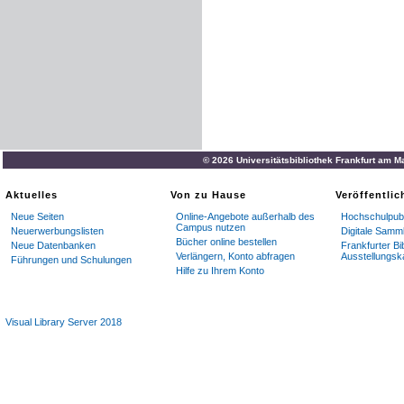
© 2026 Universitätsbibliothek Frankfurt am M
Aktuelles
Von zu Hause
Veröffentli
Neue Seiten
Online-Angebote außerhalb des
Hochschulpubl
Campus nutzen
Neuerwerbungslisten
Digitale Samm
Bücher online bestellen
Neue Datenbanken
Frankfurter Bi
Verlängern, Konto abfragen
Ausstellungsk
Führungen und Schulungen
Hilfe zu Ihrem Konto
Visual Library Server 2018