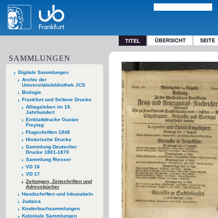
ÜBERSICHT
SEITE
TITEL
SAMMLUNGEN
Digitale Sammlungen
Archiv der
Universitätsbibliothek JCS
Biologie
Frankfurt und Seltene Drucke
Alltagsleben im 19.
Jahrhundert
Einblattdrucke Gustav
Freytag
Flugschriften 1848
Historische Drucke
Sammlung Deutscher
Drucke 1801-1870
Sammlung Riesser
VD 16
VD 17
Zeitungen, Zeitschriften und
Adressbücher
Handschriften und Inkunabeln
Judaica
Kinderbuchsammlungen
Koloniale Sammlungen