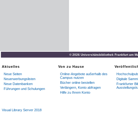
© 2026 Universitätsbibliothek Frankfurt am M
Aktuelles
Von zu Hause
Veröffentli
Neue Seiten
Online-Angebote außerhalb des
Hochschulpubl
Campus nutzen
Neuerwerbungslisten
Digitale Samm
Bücher online bestellen
Neue Datenbanken
Frankfurter Bi
Verlängern, Konto abfragen
Ausstellungsk
Führungen und Schulungen
Hilfe zu Ihrem Konto
Visual Library Server 2018