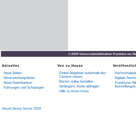
© 2026 Universitätsbibliothek Frankfurt am M
Aktuelles
Von zu Hause
Veröffentli
Neue Seiten
Online-Angebote außerhalb des
Hochschulpubl
Campus nutzen
Neuerwerbungslisten
Digitale Samm
Bücher online bestellen
Neue Datenbanken
Frankfurter Bi
Verlängern, Konto abfragen
Ausstellungsk
Führungen und Schulungen
Hilfe zu Ihrem Konto
Visual Library Server 2018