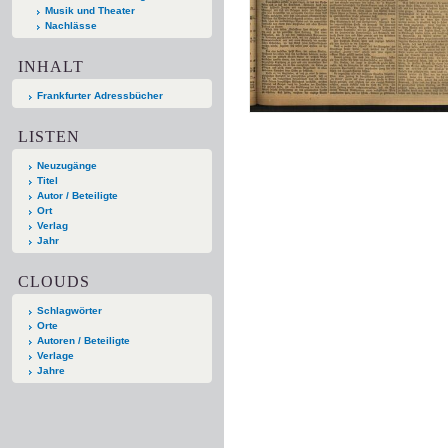
Musik und Theater
Nachlässe
INHALT
Frankfurter Adressbücher
LISTEN
Neuzugänge
Titel
Autor / Beteiligte
Ort
Verlag
Jahr
CLOUDS
Schlagwörter
Orte
Autoren / Beteiligte
Verlage
Jahre