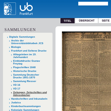
ÜBERSICHT
SEITE
TITEL
SAMMLUNGEN
Digitale Sammlungen
Archiv der
Universitätsbibliothek JCS
Biologie
Frankfurt und Seltene Drucke
Alltagsleben im 19.
Jahrhundert
Einblattdrucke Gustav
Freytag
Flugschriften 1848
Historische Drucke
Sammlung Deutscher
Drucke 1801-1870
Sammlung Riesser
VD 16
VD 17
Zeitungen, Zeitschriften und
Adressbücher
Handschriften und Inkunabeln
Judaica
Kinderbuchsammlungen
Koloniale Sammlungen