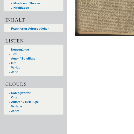
Musik und Theater
Nachlässe
INHALT
Frankfurter Adressbücher
LISTEN
Neuzugänge
Titel
Autor / Beteiligte
Ort
Verlag
Jahr
CLOUDS
Schlagwörter
Orte
Autoren / Beteiligte
Verlage
Jahre