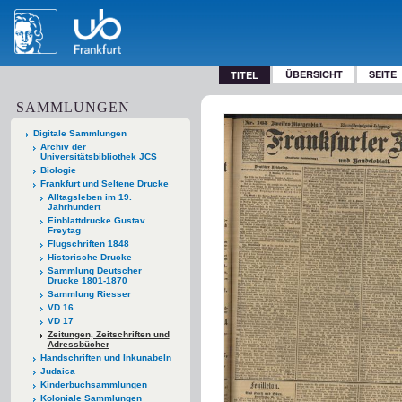
ÜBERSICHT
SEITE
TITEL
SAMMLUNGEN
Digitale Sammlungen
Archiv der
Universitätsbibliothek JCS
Biologie
Frankfurt und Seltene Drucke
Alltagsleben im 19.
Jahrhundert
Einblattdrucke Gustav
Freytag
Flugschriften 1848
Historische Drucke
Sammlung Deutscher
Drucke 1801-1870
Sammlung Riesser
VD 16
VD 17
Zeitungen, Zeitschriften und
Adressbücher
Handschriften und Inkunabeln
Judaica
Kinderbuchsammlungen
Koloniale Sammlungen