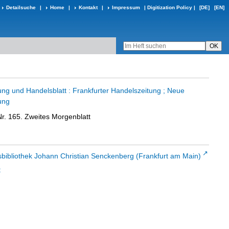
Detailsuche
|
Home
|
Kontakt
|
Impressum
|
Digitization Policy
|
[DE]
[EN]
ung und Handelsblatt : Frankfurter Handelszeitung ; Neue
ung
Nr. 165. Zweites Morgenblatt
sbibliothek Johann Christian Senckenberg (Frankfurt am Main)
t