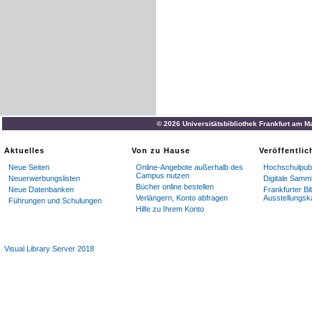
© 2026 Universitätsbibliothek Frankfurt am M
Aktuelles
Von zu Hause
Veröffentli
Neue Seiten
Online-Angebote außerhalb des
Hochschulpubl
Campus nutzen
Neuerwerbungslisten
Digitale Samm
Bücher online bestellen
Neue Datenbanken
Frankfurter Bi
Verlängern, Konto abfragen
Ausstellungsk
Führungen und Schulungen
Hilfe zu Ihrem Konto
Visual Library Server 2018