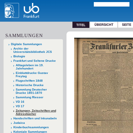
ÜBERSICHT
SEITE
TITEL
SAMMLUNGEN
Digitale Sammlungen
Archiv der
Universitätsbibliothek JCS
Biologie
Frankfurt und Seltene Drucke
Alltagsleben im 19.
Jahrhundert
Einblattdrucke Gustav
Freytag
Flugschriften 1848
Historische Drucke
Sammlung Deutscher
Drucke 1801-1870
Sammlung Riesser
VD 16
VD 17
Zeitungen, Zeitschriften und
Adressbücher
Handschriften und Inkunabeln
Judaica
Kinderbuchsammlungen
Koloniale Sammlungen