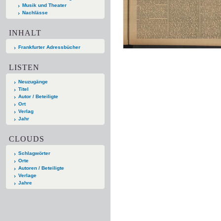
Musik und Theater
Nachlässe
INHALT
Frankfurter Adressbücher
LISTEN
Neuzugänge
Titel
Autor / Beteiligte
Ort
Verlag
Jahr
CLOUDS
Schlagwörter
Orte
Autoren / Beteiligte
Verlage
Jahre