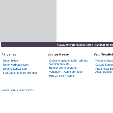
© 2026 Universitätsbibliothek Frankfurt am M
Aktuelles
Von zu Hause
Veröffentli
Neue Seiten
Online-Angebote außerhalb des
Hochschulpubl
Campus nutzen
Neuerwerbungslisten
Digitale Samm
Bücher online bestellen
Neue Datenbanken
Frankfurter Bi
Verlängern, Konto abfragen
Ausstellungsk
Führungen und Schulungen
Hilfe zu Ihrem Konto
Visual Library Server 2018