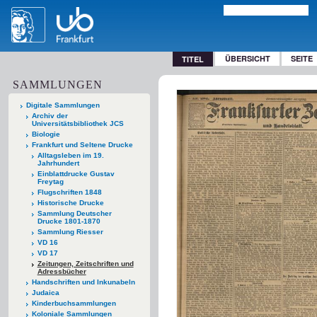
ÜBERSICHT
SEITE
TITEL
SAMMLUNGEN
Digitale Sammlungen
Archiv der
Universitätsbibliothek JCS
Biologie
Frankfurt und Seltene Drucke
Alltagsleben im 19.
Jahrhundert
Einblattdrucke Gustav
Freytag
Flugschriften 1848
Historische Drucke
Sammlung Deutscher
Drucke 1801-1870
Sammlung Riesser
VD 16
VD 17
Zeitungen, Zeitschriften und
Adressbücher
Handschriften und Inkunabeln
Judaica
Kinderbuchsammlungen
Koloniale Sammlungen