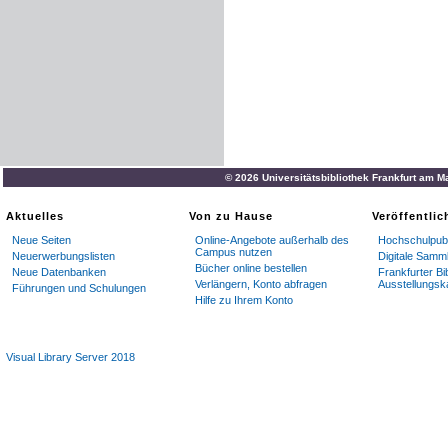
© 2026 Universitätsbibliothek Frankfurt am M
Aktuelles
Von zu Hause
Veröffentli
Neue Seiten
Online-Angebote außerhalb des
Hochschulpubl
Campus nutzen
Neuerwerbungslisten
Digitale Samm
Bücher online bestellen
Neue Datenbanken
Frankfurter Bi
Verlängern, Konto abfragen
Ausstellungsk
Führungen und Schulungen
Hilfe zu Ihrem Konto
Visual Library Server 2018