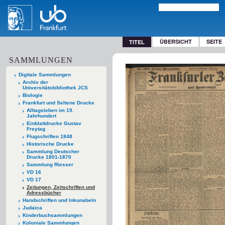
ÜBERSICHT
SEITE
TITEL
SAMMLUNGEN
Digitale Sammlungen
Archiv der
Universitätsbibliothek JCS
Biologie
Frankfurt und Seltene Drucke
Alltagsleben im 19.
Jahrhundert
Einblattdrucke Gustav
Freytag
Flugschriften 1848
Historische Drucke
Sammlung Deutscher
Drucke 1801-1870
Sammlung Riesser
VD 16
VD 17
Zeitungen, Zeitschriften und
Adressbücher
Handschriften und Inkunabeln
Judaica
Kinderbuchsammlungen
Koloniale Sammlungen