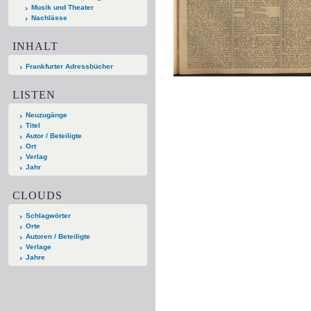
Musik und Theater
Nachlässe
INHALT
Frankfurter Adressbücher
LISTEN
Neuzugänge
Titel
Autor / Beteiligte
Ort
Verlag
Jahr
CLOUDS
Schlagwörter
Orte
Autoren / Beteiligte
Verlage
Jahre