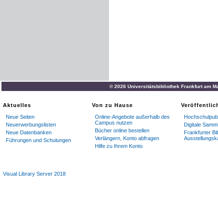
© 2026 Universitätsbibliothek Frankfurt am M
Aktuelles
Von zu Hause
Veröffentli
Neue Seiten
Online-Angebote außerhalb des
Hochschulpubl
Campus nutzen
Neuerwerbungslisten
Digitale Samm
Bücher online bestellen
Neue Datenbanken
Frankfurter Bi
Verlängern, Konto abfragen
Ausstellungsk
Führungen und Schulungen
Hilfe zu Ihrem Konto
Visual Library Server 2018