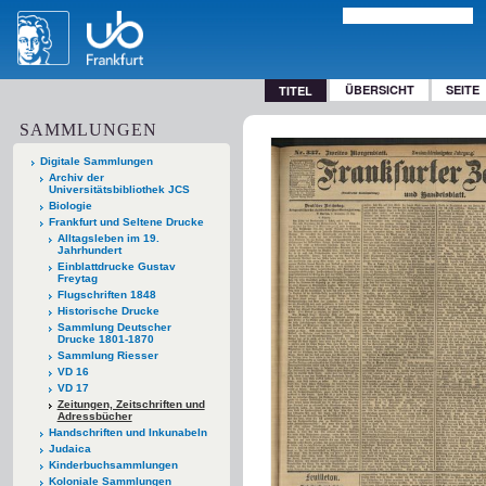
ÜBERSICHT
SEITE
TITEL
SAMMLUNGEN
Digitale Sammlungen
Archiv der
Universitätsbibliothek JCS
Biologie
Frankfurt und Seltene Drucke
Alltagsleben im 19.
Jahrhundert
Einblattdrucke Gustav
Freytag
Flugschriften 1848
Historische Drucke
Sammlung Deutscher
Drucke 1801-1870
Sammlung Riesser
VD 16
VD 17
Zeitungen, Zeitschriften und
Adressbücher
Handschriften und Inkunabeln
Judaica
Kinderbuchsammlungen
Koloniale Sammlungen