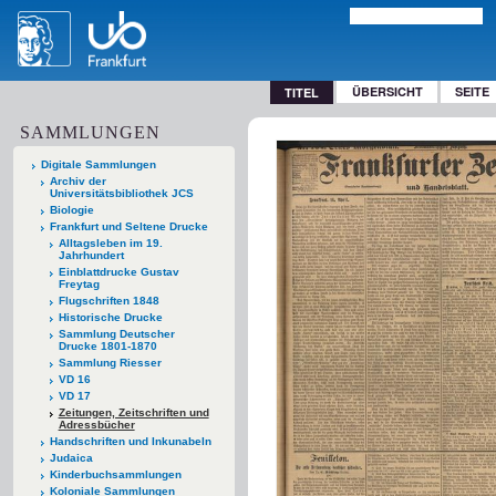
ÜBERSICHT
SEITE
TITEL
SAMMLUNGEN
Digitale Sammlungen
Archiv der
Universitätsbibliothek JCS
Biologie
Frankfurt und Seltene Drucke
Alltagsleben im 19.
Jahrhundert
Einblattdrucke Gustav
Freytag
Flugschriften 1848
Historische Drucke
Sammlung Deutscher
Drucke 1801-1870
Sammlung Riesser
VD 16
VD 17
Zeitungen, Zeitschriften und
Adressbücher
Handschriften und Inkunabeln
Judaica
Kinderbuchsammlungen
Koloniale Sammlungen