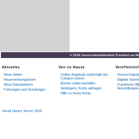
© 2026 Universitätsbibliothek Frankfurt am M
Aktuelles
Von zu Hause
Veröffentli
Neue Seiten
Online-Angebote außerhalb des
Hochschulpubl
Campus nutzen
Neuerwerbungslisten
Digitale Samm
Bücher online bestellen
Neue Datenbanken
Frankfurter Bi
Verlängern, Konto abfragen
Ausstellungsk
Führungen und Schulungen
Hilfe zu Ihrem Konto
Visual Library Server 2018