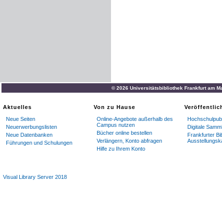
© 2026 Universitätsbibliothek Frankfurt am M
Aktuelles
Von zu Hause
Veröffentli
Neue Seiten
Online-Angebote außerhalb des
Hochschulpubl
Campus nutzen
Neuerwerbungslisten
Digitale Samm
Bücher online bestellen
Neue Datenbanken
Frankfurter Bi
Verlängern, Konto abfragen
Ausstellungsk
Führungen und Schulungen
Hilfe zu Ihrem Konto
Visual Library Server 2018