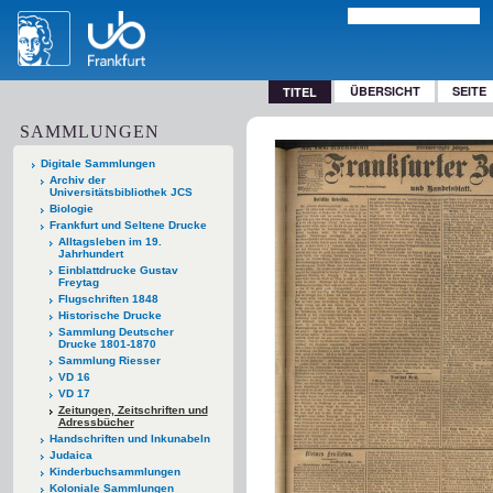
ÜBERSICHT
SEITE
TITEL
SAMMLUNGEN
Digitale Sammlungen
Archiv der
Universitätsbibliothek JCS
Biologie
Frankfurt und Seltene Drucke
Alltagsleben im 19.
Jahrhundert
Einblattdrucke Gustav
Freytag
Flugschriften 1848
Historische Drucke
Sammlung Deutscher
Drucke 1801-1870
Sammlung Riesser
VD 16
VD 17
Zeitungen, Zeitschriften und
Adressbücher
Handschriften und Inkunabeln
Judaica
Kinderbuchsammlungen
Koloniale Sammlungen