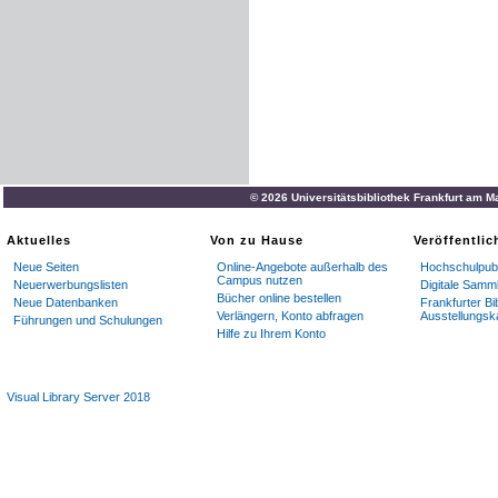
© 2026 Universitätsbibliothek Frankfurt am M
Aktuelles
Von zu Hause
Veröffentli
Neue Seiten
Online-Angebote außerhalb des
Hochschulpubl
Campus nutzen
Neuerwerbungslisten
Digitale Samm
Bücher online bestellen
Neue Datenbanken
Frankfurter Bi
Verlängern, Konto abfragen
Ausstellungsk
Führungen und Schulungen
Hilfe zu Ihrem Konto
Visual Library Server 2018