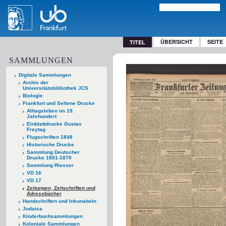
ÜBERSICHT
SEITE
TITEL
SAMMLUNGEN
Digitale Sammlungen
Archiv der
Universitätsbibliothek JCS
Biologie
Frankfurt und Seltene Drucke
Alltagsleben im 19.
Jahrhundert
Einblattdrucke Gustav
Freytag
Flugschriften 1848
Historische Drucke
Sammlung Deutscher
Drucke 1801-1870
Sammlung Riesser
VD 16
VD 17
Zeitungen, Zeitschriften und
Adressbücher
Handschriften und Inkunabeln
Judaica
Kinderbuchsammlungen
Koloniale Sammlungen