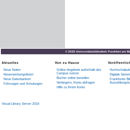
© 2026 Universitätsbibliothek Frankfurt am M
Aktuelles
Von zu Hause
Veröffentli
Neue Seiten
Online-Angebote außerhalb des
Hochschulpubl
Campus nutzen
Neuerwerbungslisten
Digitale Samm
Bücher online bestellen
Neue Datenbanken
Frankfurter Bi
Verlängern, Konto abfragen
Ausstellungsk
Führungen und Schulungen
Hilfe zu Ihrem Konto
Visual Library Server 2018