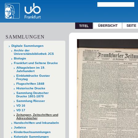
ÜBERSICHT
SEITE
TITEL
SAMMLUNGEN
Digitale Sammlungen
Archiv der
Universitätsbibliothek JCS
Biologie
Frankfurt und Seltene Drucke
Alltagsleben im 19.
Jahrhundert
Einblattdrucke Gustav
Freytag
Flugschriften 1848
Historische Drucke
Sammlung Deutscher
Drucke 1801-1870
Sammlung Riesser
VD 16
VD 17
Zeitungen, Zeitschriften und
Adressbücher
Handschriften und Inkunabeln
Judaica
Kinderbuchsammlungen
Koloniale Sammlungen