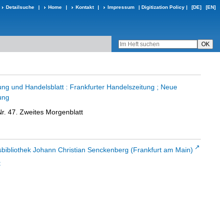
Detailsuche
|
Home
|
Kontakt
|
Impressum
|
Digitization Policy
|
[DE]
[EN]
ung und Handelsblatt : Frankfurter Handelszeitung ; Neue
ung
r. 47. Zweites Morgenblatt
sbibliothek Johann Christian Senckenberg (Frankfurt am Main)
t