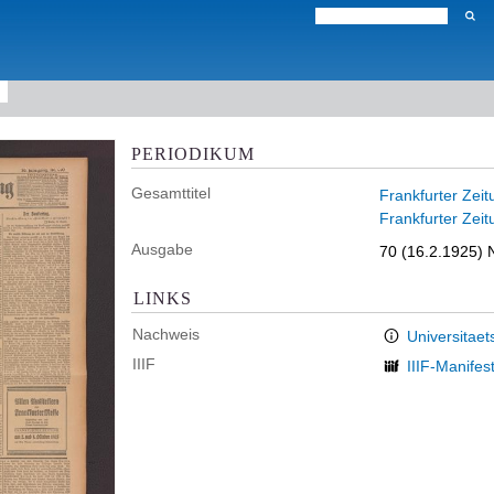
PERIODIKUM
Gesamttitel
Frankfurter Zeit
Frankfurter Zeit
Ausgabe
70 (16.2.1925) N
LINKS
Nachweis
Universitaet
IIIF
IIIF-Manifes