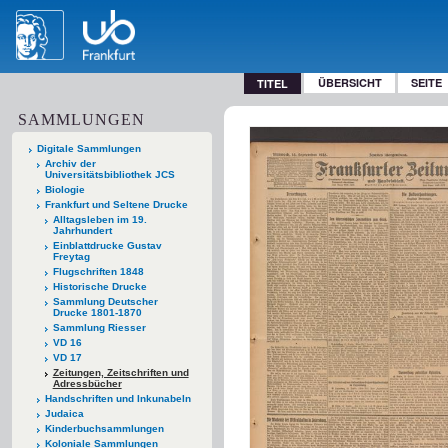
ÜBERSICHT
SEITE
TITEL
SAMMLUNGEN
Digitale Sammlungen
Archiv der
Universitätsbibliothek JCS
Biologie
Frankfurt und Seltene Drucke
Alltagsleben im 19.
Jahrhundert
Einblattdrucke Gustav
Freytag
Flugschriften 1848
Historische Drucke
Sammlung Deutscher
Drucke 1801-1870
Sammlung Riesser
VD 16
VD 17
Zeitungen, Zeitschriften und
Adressbücher
Handschriften und Inkunabeln
Judaica
Kinderbuchsammlungen
Koloniale Sammlungen