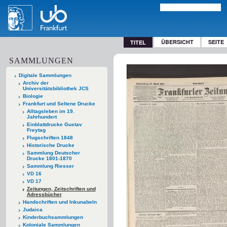
ÜBERSICHT
SEITE
TITEL
SAMMLUNGEN
Digitale Sammlungen
Archiv der
Universitätsbibliothek JCS
Biologie
Frankfurt und Seltene Drucke
Alltagsleben im 19.
Jahrhundert
Einblattdrucke Gustav
Freytag
Flugschriften 1848
Historische Drucke
Sammlung Deutscher
Drucke 1801-1870
Sammlung Riesser
VD 16
VD 17
Zeitungen, Zeitschriften und
Adressbücher
Handschriften und Inkunabeln
Judaica
Kinderbuchsammlungen
Koloniale Sammlungen