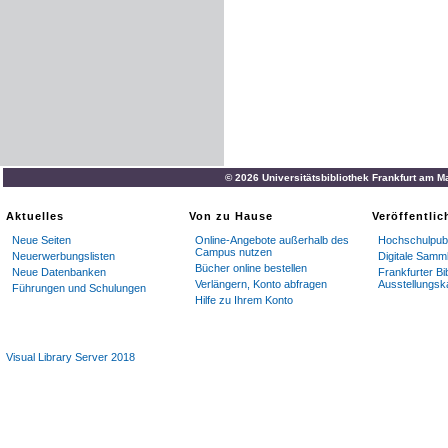
© 2026 Universitätsbibliothek Frankfurt am M
Aktuelles
Von zu Hause
Veröffentli
Neue Seiten
Online-Angebote außerhalb des
Hochschulpubl
Campus nutzen
Neuerwerbungslisten
Digitale Samm
Bücher online bestellen
Neue Datenbanken
Frankfurter Bi
Verlängern, Konto abfragen
Ausstellungsk
Führungen und Schulungen
Hilfe zu Ihrem Konto
Visual Library Server 2018