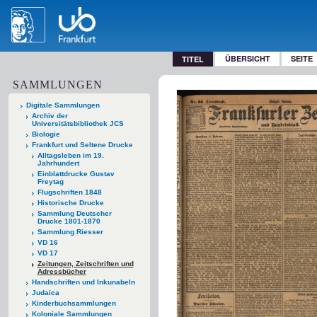
ÜBERSICHT
SEITE
TITEL
SAMMLUNGEN
Digitale Sammlungen
Archiv der
Universitätsbibliothek JCS
Biologie
Frankfurt und Seltene Drucke
Alltagsleben im 19.
Jahrhundert
Einblattdrucke Gustav
Freytag
Flugschriften 1848
Historische Drucke
Sammlung Deutscher
Drucke 1801-1870
Sammlung Riesser
VD 16
VD 17
Zeitungen, Zeitschriften und
Adressbücher
Handschriften und Inkunabeln
Judaica
Kinderbuchsammlungen
Koloniale Sammlungen