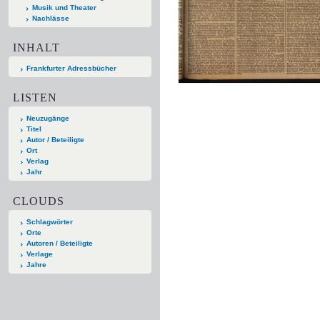
Musik und Theater
Nachlässe
INHALT
Frankfurter Adressbücher
LISTEN
Neuzugänge
Titel
Autor / Beteiligte
Ort
Verlag
Jahr
CLOUDS
Schlagwörter
Orte
Autoren / Beteiligte
Verlage
Jahre