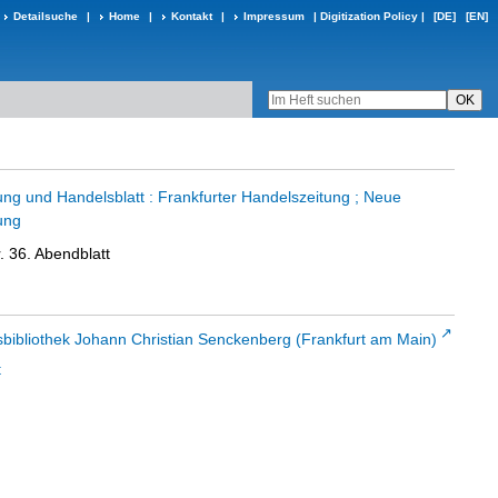
Detailsuche
|
Home
|
Kontakt
|
Impressum
|
Digitization Policy
|
[DE]
[EN]
ung und Handelsblatt : Frankfurter Handelszeitung ; Neue
ung
. 36. Abendblatt
sbibliothek Johann Christian Senckenberg (Frankfurt am Main)
t