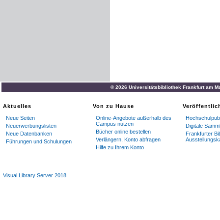
© 2026 Universitätsbibliothek Frankfurt am M
Aktuelles
Von zu Hause
Veröffentli
Neue Seiten
Online-Angebote außerhalb des
Hochschulpubl
Campus nutzen
Neuerwerbungslisten
Digitale Samm
Bücher online bestellen
Neue Datenbanken
Frankfurter Bi
Verlängern, Konto abfragen
Ausstellungsk
Führungen und Schulungen
Hilfe zu Ihrem Konto
Visual Library Server 2018