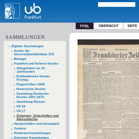
ÜBERSICHT
SEITE
TITEL
SAMMLUNGEN
Digitale Sammlungen
Archiv der
Universitätsbibliothek JCS
Biologie
Frankfurt und Seltene Drucke
Alltagsleben im 19.
Jahrhundert
Einblattdrucke Gustav
Freytag
Flugschriften 1848
Historische Drucke
Sammlung Deutscher
Drucke 1801-1870
Sammlung Riesser
VD 16
VD 17
Zeitungen, Zeitschriften und
Adressbücher
Handschriften und Inkunabeln
Judaica
Kinderbuchsammlungen
Koloniale Sammlungen