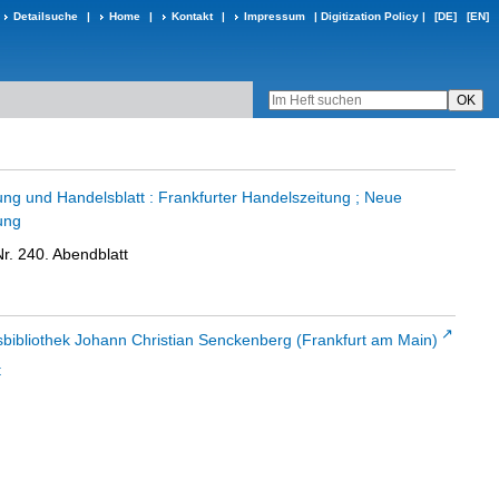
Detailsuche
|
Home
|
Kontakt
|
Impressum
|
Digitization Policy
|
[DE]
[EN]
ung und Handelsblatt : Frankfurter Handelszeitung ; Neue
ung
r. 240. Abendblatt
sbibliothek Johann Christian Senckenberg (Frankfurt am Main)
t