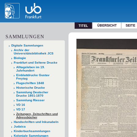
ÜBERSICHT
SEITE
TITEL
SAMMLUNGEN
Digitale Sammlungen
Archiv der
Universitätsbibliothek JCS
Biologie
Frankfurt und Seltene Drucke
Alltagsleben im 19.
Jahrhundert
Einblattdrucke Gustav
Freytag
Flugschriften 1848
Historische Drucke
Sammlung Deutscher
Drucke 1801-1870
Sammlung Riesser
VD 16
VD 17
Zeitungen, Zeitschriften und
Adressbücher
Handschriften und Inkunabeln
Judaica
Kinderbuchsammlungen
Koloniale Sammlungen