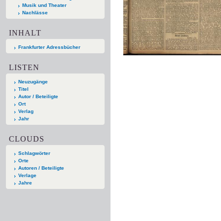
Musik und Theater
Nachlässe
INHALT
Frankfurter Adressbücher
LISTEN
Neuzugänge
Titel
Autor / Beteiligte
Ort
Verlag
Jahr
CLOUDS
Schlagwörter
Orte
Autoren / Beteiligte
Verlage
Jahre