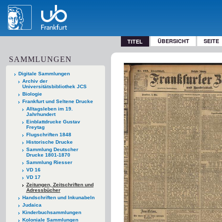
ÜBERSICHT
SEITE
TITEL
SAMMLUNGEN
Digitale Sammlungen
Archiv der
Universitätsbibliothek JCS
Biologie
Frankfurt und Seltene Drucke
Alltagsleben im 19.
Jahrhundert
Einblattdrucke Gustav
Freytag
Flugschriften 1848
Historische Drucke
Sammlung Deutscher
Drucke 1801-1870
Sammlung Riesser
VD 16
VD 17
Zeitungen, Zeitschriften und
Adressbücher
Handschriften und Inkunabeln
Judaica
Kinderbuchsammlungen
Koloniale Sammlungen