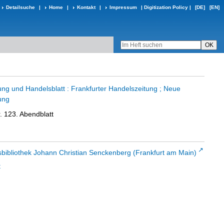
Detailsuche
|
Home
|
Kontakt
|
Impressum
|
Digitization Policy
|
[DE]
[EN]
ung und Handelsblatt : Frankfurter Handelszeitung ; Neue
ung
. 123. Abendblatt
sbibliothek Johann Christian Senckenberg (Frankfurt am Main)
t