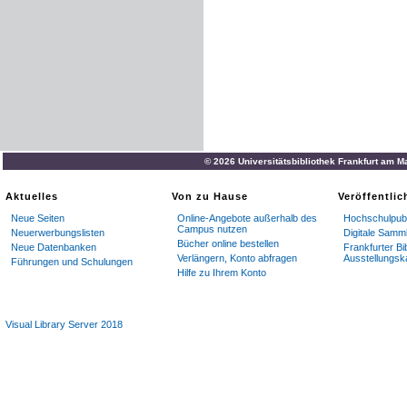
© 2026 Universitätsbibliothek Frankfurt am M
Aktuelles
Von zu Hause
Veröffentli
Neue Seiten
Online-Angebote außerhalb des
Hochschulpubl
Campus nutzen
Neuerwerbungslisten
Digitale Samm
Bücher online bestellen
Neue Datenbanken
Frankfurter Bi
Verlängern, Konto abfragen
Ausstellungsk
Führungen und Schulungen
Hilfe zu Ihrem Konto
Visual Library Server 2018