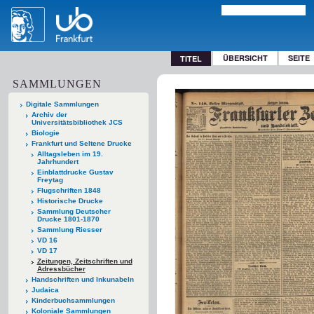
ÜBERSICHT
SEITE
TITEL
SAMMLUNGEN
Digitale Sammlungen
Archiv der
Universitätsbibliothek JCS
Biologie
Frankfurt und Seltene Drucke
Alltagsleben im 19.
Jahrhundert
Einblattdrucke Gustav
Freytag
Flugschriften 1848
Historische Drucke
Sammlung Deutscher
Drucke 1801-1870
Sammlung Riesser
VD 16
VD 17
Zeitungen, Zeitschriften und
Adressbücher
Handschriften und Inkunabeln
Judaica
Kinderbuchsammlungen
Koloniale Sammlungen