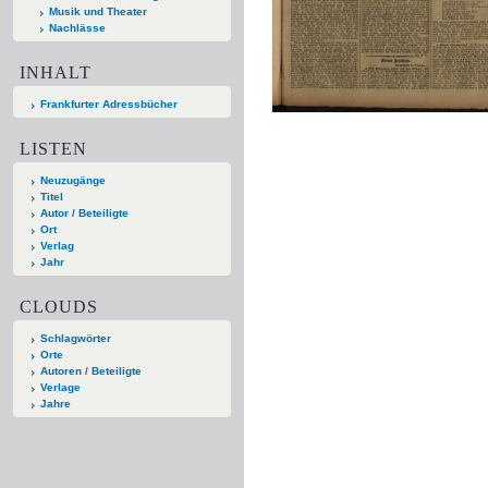
Musik und Theater
Nachlässe
INHALT
Frankfurter Adressbücher
LISTEN
Neuzugänge
Titel
Autor / Beteiligte
Ort
Verlag
Jahr
CLOUDS
Schlagwörter
Orte
Autoren / Beteiligte
Verlage
Jahre