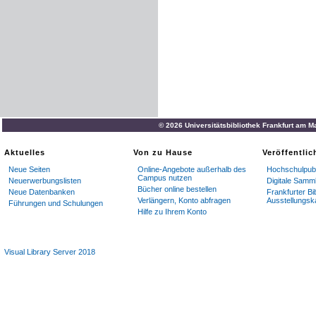
© 2026 Universitätsbibliothek Frankfurt am M
Aktuelles
Von zu Hause
Veröffentli
Neue Seiten
Online-Angebote außerhalb des
Hochschulpubl
Campus nutzen
Neuerwerbungslisten
Digitale Samm
Bücher online bestellen
Neue Datenbanken
Frankfurter Bi
Verlängern, Konto abfragen
Ausstellungsk
Führungen und Schulungen
Hilfe zu Ihrem Konto
Visual Library Server 2018