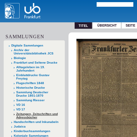
ÜBERSICHT
SEITE
TITEL
SAMMLUNGEN
Digitale Sammlungen
Archiv der
Universitätsbibliothek JCS
Biologie
Frankfurt und Seltene Drucke
Alltagsleben im 19.
Jahrhundert
Einblattdrucke Gustav
Freytag
Flugschriften 1848
Historische Drucke
Sammlung Deutscher
Drucke 1801-1870
Sammlung Riesser
VD 16
VD 17
Zeitungen, Zeitschriften und
Adressbücher
Handschriften und Inkunabeln
Judaica
Kinderbuchsammlungen
Koloniale Sammlungen