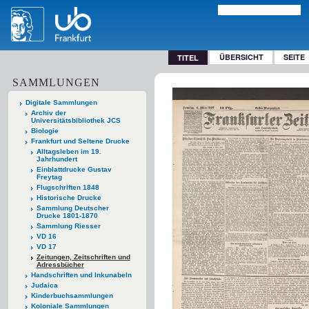
ÜBERSICHT
SEITE
TITEL
SAMMLUNGEN
Digitale Sammlungen
Archiv der
Universitätsbibliothek JCS
Biologie
Frankfurt und Seltene Drucke
Alltagsleben im 19.
Jahrhundert
Einblattdrucke Gustav
Freytag
Flugschriften 1848
Historische Drucke
Sammlung Deutscher
Drucke 1801-1870
Sammlung Riesser
VD 16
VD 17
Zeitungen, Zeitschriften und
Adressbücher
Handschriften und Inkunabeln
Judaica
Kinderbuchsammlungen
Koloniale Sammlungen