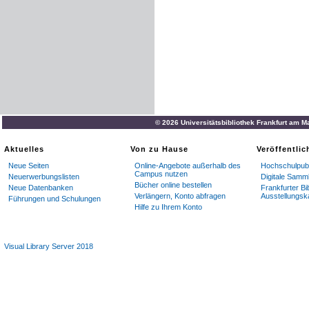
© 2026 Universitätsbibliothek Frankfurt am M
Aktuelles
Von zu Hause
Veröffentli
Neue Seiten
Online-Angebote außerhalb des
Hochschulpubl
Campus nutzen
Neuerwerbungslisten
Digitale Samm
Bücher online bestellen
Neue Datenbanken
Frankfurter Bi
Verlängern, Konto abfragen
Ausstellungsk
Führungen und Schulungen
Hilfe zu Ihrem Konto
Visual Library Server 2018