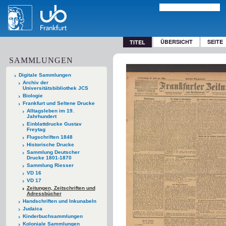
ÜBERSICHT
SEITE
TITEL
SAMMLUNGEN
Digitale Sammlungen
Archiv der
Universitätsbibliothek JCS
Biologie
Frankfurt und Seltene Drucke
Alltagsleben im 19.
Jahrhundert
Einblattdrucke Gustav
Freytag
Flugschriften 1848
Historische Drucke
Sammlung Deutscher
Drucke 1801-1870
Sammlung Riesser
VD 16
VD 17
Zeitungen, Zeitschriften und
Adressbücher
Handschriften und Inkunabeln
Judaica
Kinderbuchsammlungen
Koloniale Sammlungen