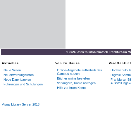
© 2026 Universitätsbibliothek Frankfurt am M
Aktuelles
Von zu Hause
Veröffentli
Neue Seiten
Online-Angebote außerhalb des
Hochschulpubl
Campus nutzen
Neuerwerbungslisten
Digitale Samm
Bücher online bestellen
Neue Datenbanken
Frankfurter Bi
Verlängern, Konto abfragen
Ausstellungsk
Führungen und Schulungen
Hilfe zu Ihrem Konto
Visual Library Server 2018