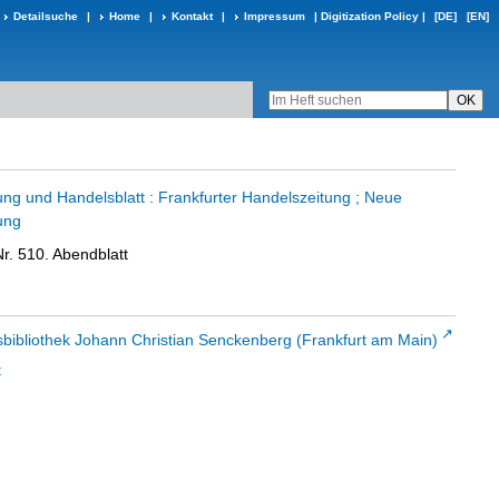
Detailsuche
|
Home
|
Kontakt
|
Impressum
|
Digitization Policy
|
[DE]
[EN]
ung und Handelsblatt : Frankfurter Handelszeitung ; Neue
ung
r. 510. Abendblatt
sbibliothek Johann Christian Senckenberg (Frankfurt am Main)
t