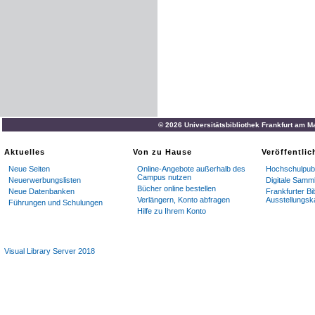
© 2026 Universitätsbibliothek Frankfurt am M
Aktuelles
Von zu Hause
Veröffentli
Neue Seiten
Online-Angebote außerhalb des
Hochschulpubl
Campus nutzen
Neuerwerbungslisten
Digitale Samm
Bücher online bestellen
Neue Datenbanken
Frankfurter Bi
Verlängern, Konto abfragen
Ausstellungsk
Führungen und Schulungen
Hilfe zu Ihrem Konto
Visual Library Server 2018