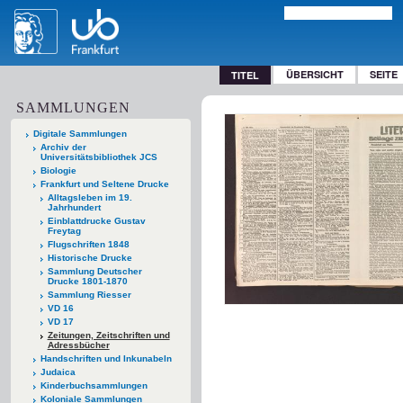
ÜBERSICHT
SEITE
TITEL
SAMMLUNGEN
Digitale Sammlungen
Archiv der
Universitätsbibliothek JCS
Biologie
Frankfurt und Seltene Drucke
Alltagsleben im 19.
Jahrhundert
Einblattdrucke Gustav
Freytag
Flugschriften 1848
Historische Drucke
Sammlung Deutscher
Drucke 1801-1870
Sammlung Riesser
VD 16
VD 17
Zeitungen, Zeitschriften und
Adressbücher
Handschriften und Inkunabeln
Judaica
Kinderbuchsammlungen
Koloniale Sammlungen