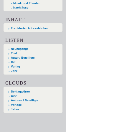
Musik und Theater
Nachlässe
INHALT
Frankfurter Adressbücher
LISTEN
Neuzugänge
Titel
Autor / Beteiligte
Ort
Verlag
Jahr
CLOUDS
Schlagwörter
Orte
Autoren / Beteiligte
Verlage
Jahre