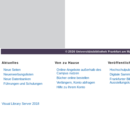
© 2026 Universitätsbibliothek Frankfurt am M
Aktuelles
Von zu Hause
Veröffentli
Neue Seiten
Online-Angebote außerhalb des
Hochschulpubl
Campus nutzen
Neuerwerbungslisten
Digitale Samm
Bücher online bestellen
Neue Datenbanken
Frankfurter Bi
Verlängern, Konto abfragen
Ausstellungsk
Führungen und Schulungen
Hilfe zu Ihrem Konto
Visual Library Server 2018