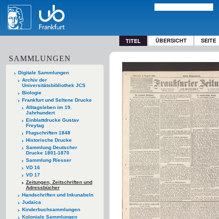
ÜBERSICHT
SEITE
TITEL
SAMMLUNGEN
Digitale Sammlungen
Archiv der
Universitätsbibliothek JCS
Biologie
Frankfurt und Seltene Drucke
Alltagsleben im 19.
Jahrhundert
Einblattdrucke Gustav
Freytag
Flugschriften 1848
Historische Drucke
Sammlung Deutscher
Drucke 1801-1870
Sammlung Riesser
VD 16
VD 17
Zeitungen, Zeitschriften und
Adressbücher
Handschriften und Inkunabeln
Judaica
Kinderbuchsammlungen
Koloniale Sammlungen