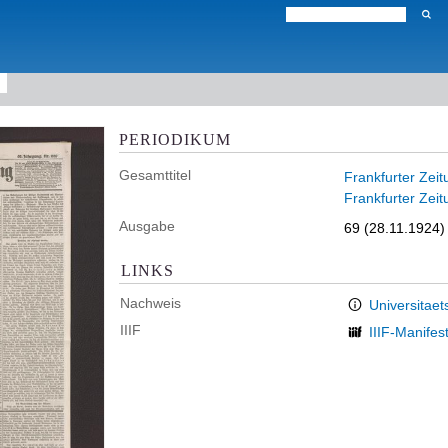
PERIODIKUM
Gesamttitel
Frankfurter Zeit
Frankfurter Zeit
Ausgabe
69 (28.11.1924) 
LINKS
Nachweis
Universitaet
IIIF
IIIF-Manifes