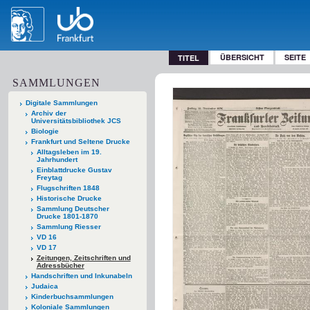
ÜBERSICHT
SEITE
TITEL
SAMMLUNGEN
Digitale Sammlungen
Archiv der
Universitätsbibliothek JCS
Biologie
Frankfurt und Seltene Drucke
Alltagsleben im 19.
Jahrhundert
Einblattdrucke Gustav
Freytag
Flugschriften 1848
Historische Drucke
Sammlung Deutscher
Drucke 1801-1870
Sammlung Riesser
VD 16
VD 17
Zeitungen, Zeitschriften und
Adressbücher
Handschriften und Inkunabeln
Judaica
Kinderbuchsammlungen
Koloniale Sammlungen