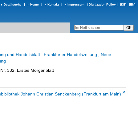
Detailsuche
|
Home
|
Kontakt
|
Impressum
|
Digitization Policy
|
[DE]
[EN]
ung und Handelsblatt : Frankfurter Handelszeitung ; Neue
ung
Nr. 332. Erstes Morgenblatt
sbibliothek Johann Christian Senckenberg (Frankfurt am Main)
t