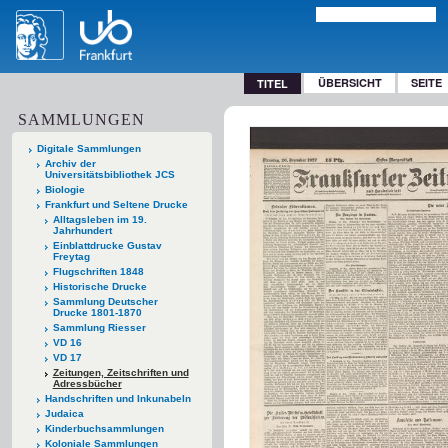
ÜBERSICHT
SEITE
TITEL
SAMMLUNGEN
Digitale Sammlungen
Archiv der
Universitätsbibliothek JCS
Biologie
Frankfurt und Seltene Drucke
Alltagsleben im 19.
Jahrhundert
Einblattdrucke Gustav
Freytag
Flugschriften 1848
Historische Drucke
Sammlung Deutscher
Drucke 1801-1870
Sammlung Riesser
VD 16
VD 17
Zeitungen, Zeitschriften und
Adressbücher
Handschriften und Inkunabeln
Judaica
Kinderbuchsammlungen
Koloniale Sammlungen