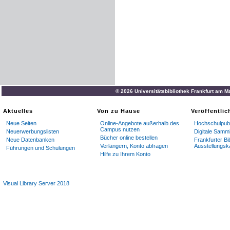
© 2026 Universitätsbibliothek Frankfurt am M
Aktuelles
Von zu Hause
Veröffentli
Neue Seiten
Online-Angebote außerhalb des
Hochschulpubl
Campus nutzen
Neuerwerbungslisten
Digitale Samm
Bücher online bestellen
Neue Datenbanken
Frankfurter Bi
Verlängern, Konto abfragen
Ausstellungsk
Führungen und Schulungen
Hilfe zu Ihrem Konto
Visual Library Server 2018