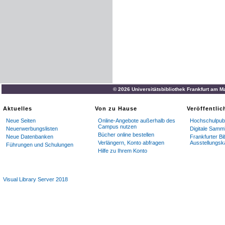
© 2026 Universitätsbibliothek Frankfurt am M
Aktuelles
Von zu Hause
Veröffentli
Neue Seiten
Online-Angebote außerhalb des
Hochschulpubl
Campus nutzen
Neuerwerbungslisten
Digitale Samm
Bücher online bestellen
Neue Datenbanken
Frankfurter Bi
Verlängern, Konto abfragen
Ausstellungsk
Führungen und Schulungen
Hilfe zu Ihrem Konto
Visual Library Server 2018