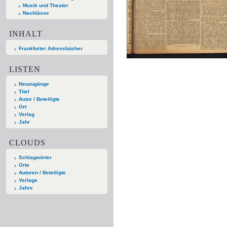
Musik und Theater
Nachlässe
INHALT
Frankfurter Adressbücher
LISTEN
Neuzugänge
Titel
Autor / Beteiligte
Ort
Verlag
Jahr
CLOUDS
Schlagwörter
Orte
Autoren / Beteiligte
Verlage
Jahre