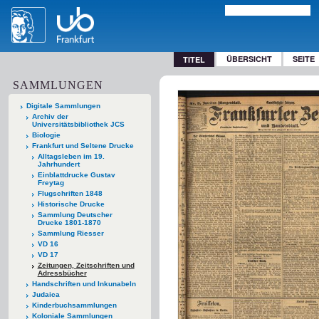
ÜBERSICHT
SEITE
TITEL
SAMMLUNGEN
Digitale Sammlungen
Archiv der
Universitätsbibliothek JCS
Biologie
Frankfurt und Seltene Drucke
Alltagsleben im 19.
Jahrhundert
Einblattdrucke Gustav
Freytag
Flugschriften 1848
Historische Drucke
Sammlung Deutscher
Drucke 1801-1870
Sammlung Riesser
VD 16
VD 17
Zeitungen, Zeitschriften und
Adressbücher
Handschriften und Inkunabeln
Judaica
Kinderbuchsammlungen
Koloniale Sammlungen