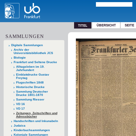
ÜBERSICHT
SEITE
TITEL
SAMMLUNGEN
Digitale Sammlungen
Archiv der
Universitätsbibliothek JCS
Biologie
Frankfurt und Seltene Drucke
Alltagsleben im 19.
Jahrhundert
Einblattdrucke Gustav
Freytag
Flugschriften 1848
Historische Drucke
Sammlung Deutscher
Drucke 1801-1870
Sammlung Riesser
VD 16
VD 17
Zeitungen, Zeitschriften und
Adressbücher
Handschriften und Inkunabeln
Judaica
Kinderbuchsammlungen
Koloniale Sammlungen