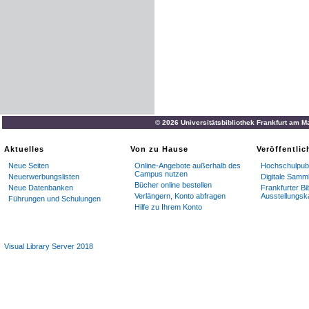
© 2026 Universitätsbibliothek Frankfurt am M
Aktuelles
Von zu Hause
Veröffentli
Neue Seiten
Online-Angebote außerhalb des
Hochschulpubl
Campus nutzen
Neuerwerbungslisten
Digitale Samm
Bücher online bestellen
Neue Datenbanken
Frankfurter Bi
Verlängern, Konto abfragen
Ausstellungsk
Führungen und Schulungen
Hilfe zu Ihrem Konto
Visual Library Server 2018