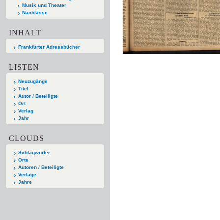
Musik und Theater
Nachlässe
INHALT
Frankfurter Adressbücher
LISTEN
Neuzugänge
Titel
Autor / Beteiligte
Ort
Verlag
Jahr
CLOUDS
Schlagwörter
Orte
Autoren / Beteiligte
Verlage
Jahre