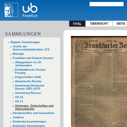
ÜBERSICHT
SEITE
TITEL
SAMMLUNGEN
Digitale Sammlungen
Archiv der
Universitätsbibliothek JCS
Biologie
Frankfurt und Seltene Drucke
Alltagsleben im 19.
Jahrhundert
Einblattdrucke Gustav
Freytag
Flugschriften 1848
Historische Drucke
Sammlung Deutscher
Drucke 1801-1870
Sammlung Riesser
VD 16
VD 17
Zeitungen, Zeitschriften und
Adressbücher
Handschriften und Inkunabeln
Judaica
Kinderbuchsammlungen
Koloniale Sammlungen