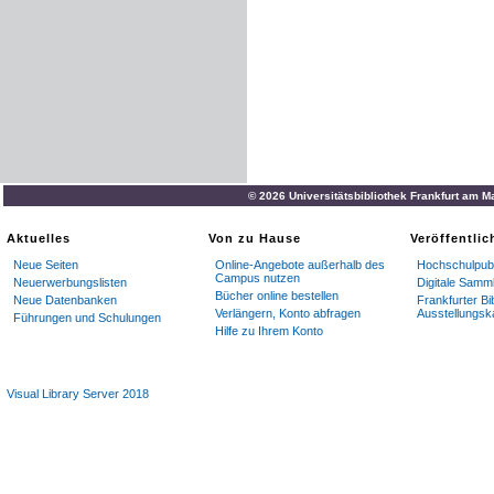
© 2026 Universitätsbibliothek Frankfurt am M
Aktuelles
Von zu Hause
Veröffentli
Neue Seiten
Online-Angebote außerhalb des
Hochschulpubl
Campus nutzen
Neuerwerbungslisten
Digitale Samm
Bücher online bestellen
Neue Datenbanken
Frankfurter Bi
Verlängern, Konto abfragen
Ausstellungsk
Führungen und Schulungen
Hilfe zu Ihrem Konto
Visual Library Server 2018