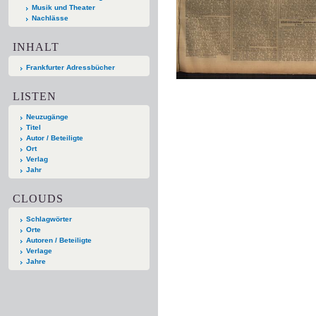
Musik und Theater
Nachlässe
INHALT
Frankfurter Adressbücher
LISTEN
Neuzugänge
Titel
Autor / Beteiligte
Ort
Verlag
Jahr
CLOUDS
Schlagwörter
Orte
Autoren / Beteiligte
Verlage
Jahre