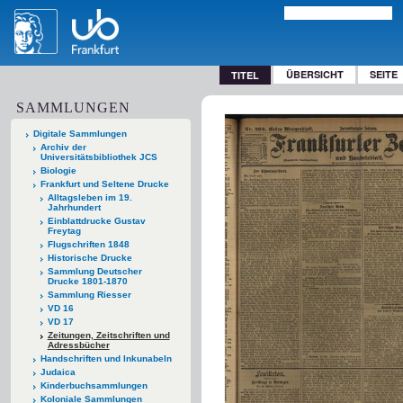
ÜBERSICHT
SEITE
TITEL
SAMMLUNGEN
Digitale Sammlungen
Archiv der
Universitätsbibliothek JCS
Biologie
Frankfurt und Seltene Drucke
Alltagsleben im 19.
Jahrhundert
Einblattdrucke Gustav
Freytag
Flugschriften 1848
Historische Drucke
Sammlung Deutscher
Drucke 1801-1870
Sammlung Riesser
VD 16
VD 17
Zeitungen, Zeitschriften und
Adressbücher
Handschriften und Inkunabeln
Judaica
Kinderbuchsammlungen
Koloniale Sammlungen