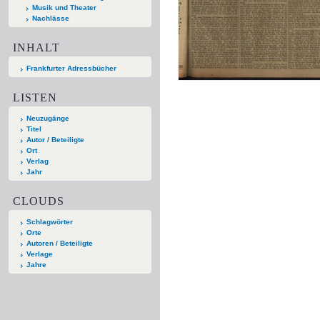
Musik und Theater
Nachlässe
INHALT
Frankfurter Adressbücher
LISTEN
Neuzugänge
Titel
Autor / Beteiligte
Ort
Verlag
Jahr
CLOUDS
Schlagwörter
Orte
Autoren / Beteiligte
Verlage
Jahre