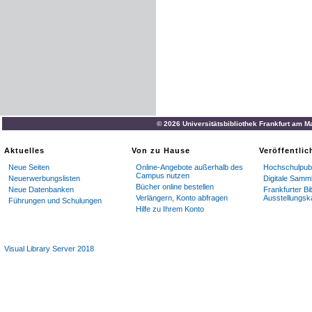
© 2026 Universitätsbibliothek Frankfurt am M
Aktuelles
Von zu Hause
Veröffentli
Neue Seiten
Online-Angebote außerhalb des
Hochschulpubl
Campus nutzen
Neuerwerbungslisten
Digitale Samm
Bücher online bestellen
Neue Datenbanken
Frankfurter Bi
Verlängern, Konto abfragen
Ausstellungsk
Führungen und Schulungen
Hilfe zu Ihrem Konto
Visual Library Server 2018