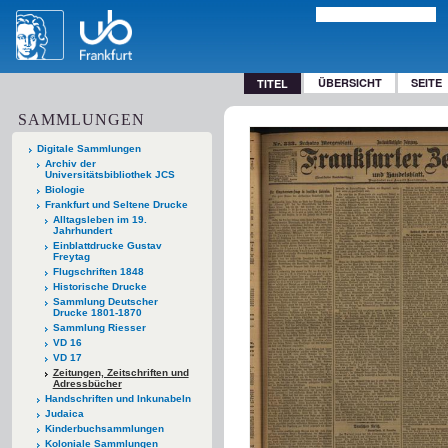
ÜBERSICHT
SEITE
TITEL
SAMMLUNGEN
Digitale Sammlungen
Archiv der
Universitätsbibliothek JCS
Biologie
Frankfurt und Seltene Drucke
Alltagsleben im 19.
Jahrhundert
Einblattdrucke Gustav
Freytag
Flugschriften 1848
Historische Drucke
Sammlung Deutscher
Drucke 1801-1870
Sammlung Riesser
VD 16
VD 17
Zeitungen, Zeitschriften und
Adressbücher
Handschriften und Inkunabeln
Judaica
Kinderbuchsammlungen
Koloniale Sammlungen