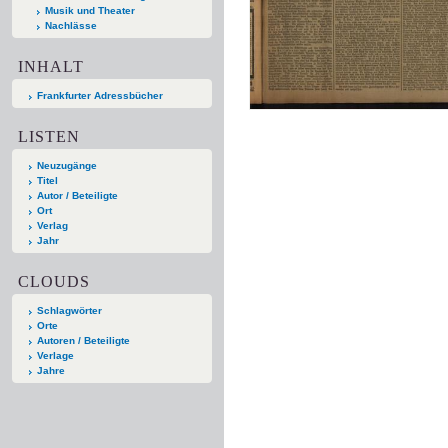
Musik und Theater
Nachlässe
INHALT
Frankfurter Adressbücher
LISTEN
Neuzugänge
Titel
Autor / Beteiligte
Ort
Verlag
Jahr
CLOUDS
Schlagwörter
Orte
Autoren / Beteiligte
Verlage
Jahre