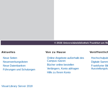
© 2026 Universitätsbibliothek Frankfurt am M
Aktuelles
Von zu Hause
Veröffentli
Neue Seiten
Online-Angebote außerhalb des
Hochschulpubl
Campus nutzen
Neuerwerbungslisten
Digitale Samm
Bücher online bestellen
Neue Datenbanken
Frankfurter Bi
Verlängern, Konto abfragen
Ausstellungsk
Führungen und Schulungen
Hilfe zu Ihrem Konto
Visual Library Server 2018