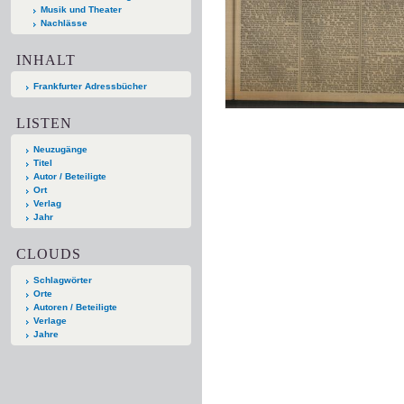
Musik und Theater
Nachlässe
INHALT
Frankfurter Adressbücher
LISTEN
Neuzugänge
Titel
Autor / Beteiligte
Ort
Verlag
Jahr
CLOUDS
Schlagwörter
Orte
Autoren / Beteiligte
Verlage
Jahre