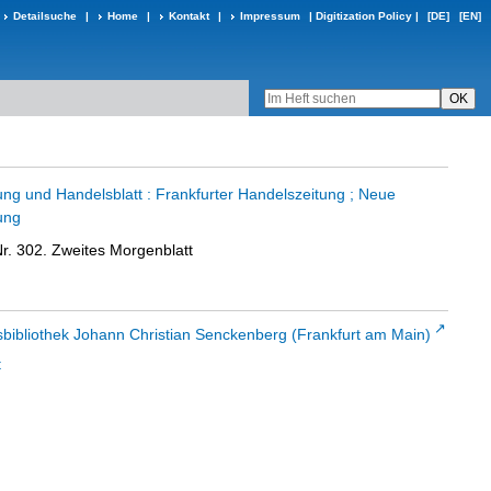
Detailsuche
|
Home
|
Kontakt
|
Impressum
|
Digitization Policy
|
[DE]
[EN]
ung und Handelsblatt : Frankfurter Handelszeitung ; Neue
ung
Nr. 302. Zweites Morgenblatt
sbibliothek Johann Christian Senckenberg (Frankfurt am Main)
t