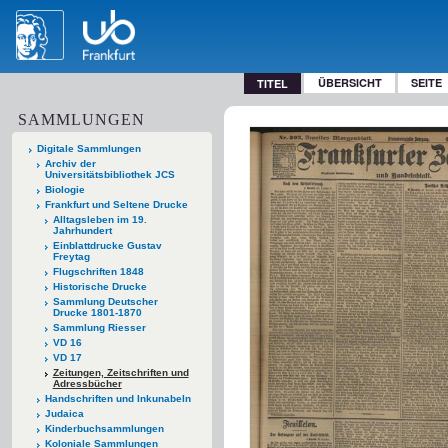
ÜBERSICHT
SEITE
TITEL
SAMMLUNGEN
Digitale Sammlungen
Archiv der
Universitätsbibliothek JCS
Biologie
Frankfurt und Seltene Drucke
Alltagsleben im 19.
Jahrhundert
Einblattdrucke Gustav
Freytag
Flugschriften 1848
Historische Drucke
Sammlung Deutscher
Drucke 1801-1870
Sammlung Riesser
VD 16
VD 17
Zeitungen, Zeitschriften und
Adressbücher
Handschriften und Inkunabeln
Judaica
Kinderbuchsammlungen
Koloniale Sammlungen