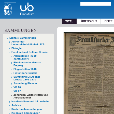
ÜBERSICHT
SEITE
TITEL
SAMMLUNGEN
Digitale Sammlungen
Archiv der
Universitätsbibliothek JCS
Biologie
Frankfurt und Seltene Drucke
Alltagsleben im 19.
Jahrhundert
Einblattdrucke Gustav
Freytag
Flugschriften 1848
Historische Drucke
Sammlung Deutscher
Drucke 1801-1870
Sammlung Riesser
VD 16
VD 17
Zeitungen, Zeitschriften und
Adressbücher
Handschriften und Inkunabeln
Judaica
Kinderbuchsammlungen
Koloniale Sammlungen