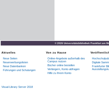
© 2026 Universitätsbibliothek Frankfurt am M
Aktuelles
Von zu Hause
Veröffentli
Neue Seiten
Online-Angebote außerhalb des
Hochschulpubl
Campus nutzen
Neuerwerbungslisten
Digitale Samm
Bücher online bestellen
Neue Datenbanken
Frankfurter Bi
Verlängern, Konto abfragen
Ausstellungsk
Führungen und Schulungen
Hilfe zu Ihrem Konto
Visual Library Server 2018