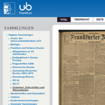
ÜBERSICHT
SEITE
TITEL
SAMMLUNGEN
Digitale Sammlungen
Archiv der
Universitätsbibliothek JCS
Biologie
Frankfurt und Seltene Drucke
Alltagsleben im 19.
Jahrhundert
Einblattdrucke Gustav
Freytag
Flugschriften 1848
Historische Drucke
Sammlung Deutscher
Drucke 1801-1870
Sammlung Riesser
VD 16
VD 17
Zeitungen, Zeitschriften und
Adressbücher
Handschriften und Inkunabeln
Judaica
Kinderbuchsammlungen
Koloniale Sammlungen