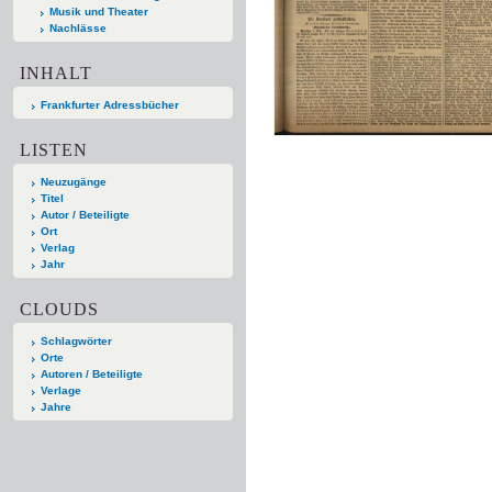
Musik und Theater
Nachlässe
INHALT
Frankfurter Adressbücher
LISTEN
Neuzugänge
Titel
Autor / Beteiligte
Ort
Verlag
Jahr
CLOUDS
Schlagwörter
Orte
Autoren / Beteiligte
Verlage
Jahre