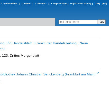
Detailsuche
|
Home
|
Kontakt
|
Impressum
|
Digitization Policy
|
[DE]
[EN]
ung und Handelsblatt : Frankfurter Handelszeitung ; Neue
ung
. 123. Drittes Morgenblatt
sbibliothek Johann Christian Senckenberg (Frankfurt am Main)
t