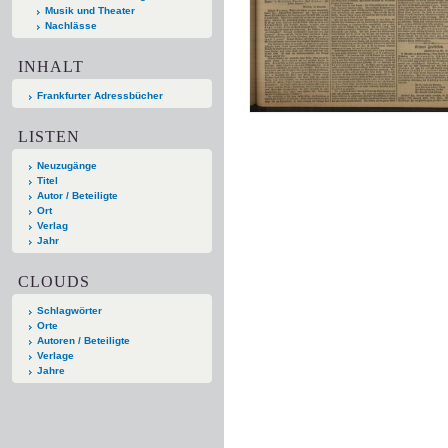
Musik und Theater
Nachlässe
INHALT
Frankfurter Adressbücher
LISTEN
Neuzugänge
Titel
Autor / Beteiligte
Ort
Verlag
Jahr
CLOUDS
Schlagwörter
Orte
Autoren / Beteiligte
Verlage
Jahre