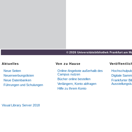
© 2026 Universitätsbibliothek Frankfurt am M
Aktuelles
Von zu Hause
Veröffentli
Neue Seiten
Online-Angebote außerhalb des
Hochschulpubl
Campus nutzen
Neuerwerbungslisten
Digitale Samm
Bücher online bestellen
Neue Datenbanken
Frankfurter Bi
Verlängern, Konto abfragen
Ausstellungsk
Führungen und Schulungen
Hilfe zu Ihrem Konto
Visual Library Server 2018