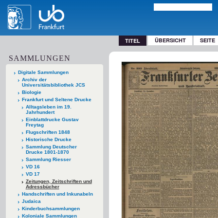
ÜBERSICHT
SEITE
TITEL
SAMMLUNGEN
Digitale Sammlungen
Archiv der
Universitätsbibliothek JCS
Biologie
Frankfurt und Seltene Drucke
Alltagsleben im 19.
Jahrhundert
Einblattdrucke Gustav
Freytag
Flugschriften 1848
Historische Drucke
Sammlung Deutscher
Drucke 1801-1870
Sammlung Riesser
VD 16
VD 17
Zeitungen, Zeitschriften und
Adressbücher
Handschriften und Inkunabeln
Judaica
Kinderbuchsammlungen
Koloniale Sammlungen