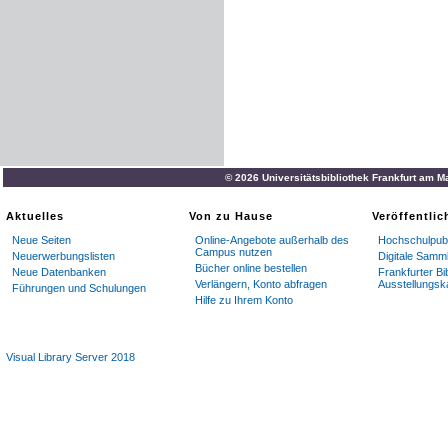
© 2026 Universitätsbibliothek Frankfurt am M
Aktuelles
Von zu Hause
Veröffentli
Neue Seiten
Online-Angebote außerhalb des
Hochschulpubl
Campus nutzen
Neuerwerbungslisten
Digitale Samm
Bücher online bestellen
Neue Datenbanken
Frankfurter Bi
Verlängern, Konto abfragen
Ausstellungsk
Führungen und Schulungen
Hilfe zu Ihrem Konto
Visual Library Server 2018