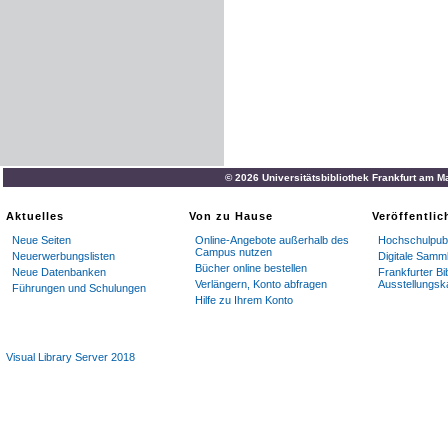
© 2026 Universitätsbibliothek Frankfurt am M
Aktuelles
Von zu Hause
Veröffentli
Neue Seiten
Online-Angebote außerhalb des
Hochschulpubl
Campus nutzen
Neuerwerbungslisten
Digitale Samm
Bücher online bestellen
Neue Datenbanken
Frankfurter Bi
Verlängern, Konto abfragen
Ausstellungsk
Führungen und Schulungen
Hilfe zu Ihrem Konto
Visual Library Server 2018