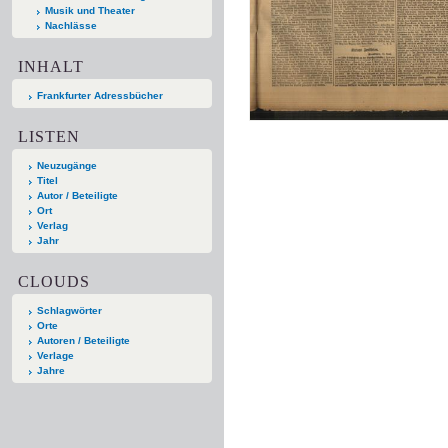
Musik und Theater
Nachlässe
INHALT
Frankfurter Adressbücher
LISTEN
Neuzugänge
Titel
Autor / Beteiligte
Ort
Verlag
Jahr
CLOUDS
Schlagwörter
Orte
Autoren / Beteiligte
Verlage
Jahre