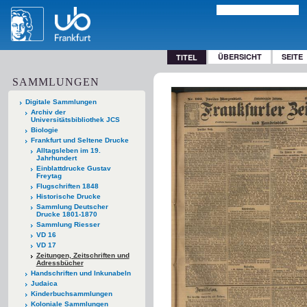
ÜBERSICHT
SEITE
TITEL
SAMMLUNGEN
Digitale Sammlungen
Archiv der
Universitätsbibliothek JCS
Biologie
Frankfurt und Seltene Drucke
Alltagsleben im 19.
Jahrhundert
Einblattdrucke Gustav
Freytag
Flugschriften 1848
Historische Drucke
Sammlung Deutscher
Drucke 1801-1870
Sammlung Riesser
VD 16
VD 17
Zeitungen, Zeitschriften und
Adressbücher
Handschriften und Inkunabeln
Judaica
Kinderbuchsammlungen
Koloniale Sammlungen