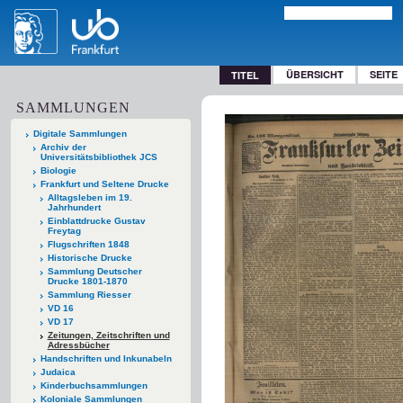
ÜBERSICHT
SEITE
TITEL
SAMMLUNGEN
Digitale Sammlungen
Archiv der
Universitätsbibliothek JCS
Biologie
Frankfurt und Seltene Drucke
Alltagsleben im 19.
Jahrhundert
Einblattdrucke Gustav
Freytag
Flugschriften 1848
Historische Drucke
Sammlung Deutscher
Drucke 1801-1870
Sammlung Riesser
VD 16
VD 17
Zeitungen, Zeitschriften und
Adressbücher
Handschriften und Inkunabeln
Judaica
Kinderbuchsammlungen
Koloniale Sammlungen