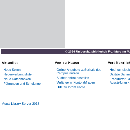
© 2026 Universitätsbibliothek Frankfurt am M
Aktuelles
Von zu Hause
Veröffentli
Neue Seiten
Online-Angebote außerhalb des
Hochschulpubl
Campus nutzen
Neuerwerbungslisten
Digitale Samm
Bücher online bestellen
Neue Datenbanken
Frankfurter Bi
Verlängern, Konto abfragen
Ausstellungsk
Führungen und Schulungen
Hilfe zu Ihrem Konto
Visual Library Server 2018