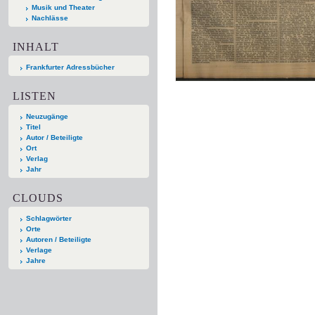
Musik und Theater
Nachlässe
INHALT
Frankfurter Adressbücher
LISTEN
Neuzugänge
Titel
Autor / Beteiligte
Ort
Verlag
Jahr
CLOUDS
Schlagwörter
Orte
Autoren / Beteiligte
Verlage
Jahre