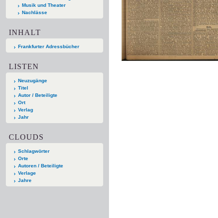
Musik und Theater
Nachlässe
INHALT
Frankfurter Adressbücher
LISTEN
Neuzugänge
Titel
Autor / Beteiligte
Ort
Verlag
Jahr
CLOUDS
Schlagwörter
Orte
Autoren / Beteiligte
Verlage
Jahre