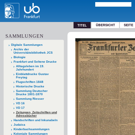
ÜBERSICHT
SEITE
TITEL
SAMMLUNGEN
Digitale Sammlungen
Archiv der
Universitätsbibliothek JCS
Biologie
Frankfurt und Seltene Drucke
Alltagsleben im 19.
Jahrhundert
Einblattdrucke Gustav
Freytag
Flugschriften 1848
Historische Drucke
Sammlung Deutscher
Drucke 1801-1870
Sammlung Riesser
VD 16
VD 17
Zeitungen, Zeitschriften und
Adressbücher
Handschriften und Inkunabeln
Judaica
Kinderbuchsammlungen
Koloniale Sammlungen