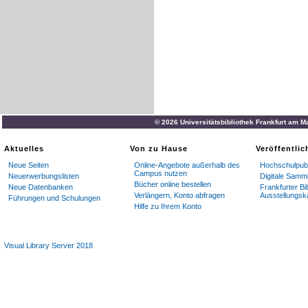
© 2026 Universitätsbibliothek Frankfurt am M
Aktuelles
Von zu Hause
Veröffentli
Neue Seiten
Online-Angebote außerhalb des
Hochschulpubl
Campus nutzen
Neuerwerbungslisten
Digitale Samm
Bücher online bestellen
Neue Datenbanken
Frankfurter Bi
Verlängern, Konto abfragen
Ausstellungsk
Führungen und Schulungen
Hilfe zu Ihrem Konto
Visual Library Server 2018